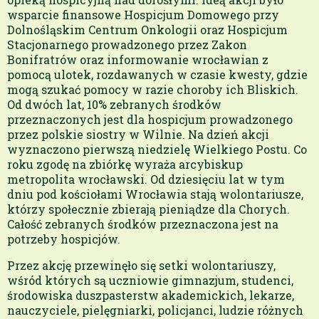
wsparcie finansowe Hospicjum Domowego przy
Dolnośląskim Centrum Onkologii oraz Hospicjum
Stacjonarnego prowadzonego przez Zakon
Bonifratrów oraz informowanie wrocławian z
pomocą ulotek, rozdawanych w czasie kwesty, gdzie
mogą szukać pomocy w razie choroby ich Bliskich.
Od dwóch lat, 10% zebranych środków
przeznaczonych jest dla hospicjum prowadzonego
przez polskie siostry w Wilnie. Na dzień akcji
wyznaczono pierwszą niedzielę Wielkiego Postu. Co
roku zgodę na zbiórkę wyraża arcybiskup
metropolita wrocławski. Od dziesięciu lat w tym
dniu pod kościołami Wrocławia stają wolontariusze,
którzy społecznie zbierają pieniądze dla Chorych.
Całość zebranych środków przeznaczona jest na
potrzeby hospicjów.
Przez akcję przewinęło się setki wolontariuszy,
wśród których są uczniowie gimnazjum, studenci,
środowiska duszpasterstw akademickich, lekarze,
nauczyciele, pielęgniarki, policjanci, ludzie różnych