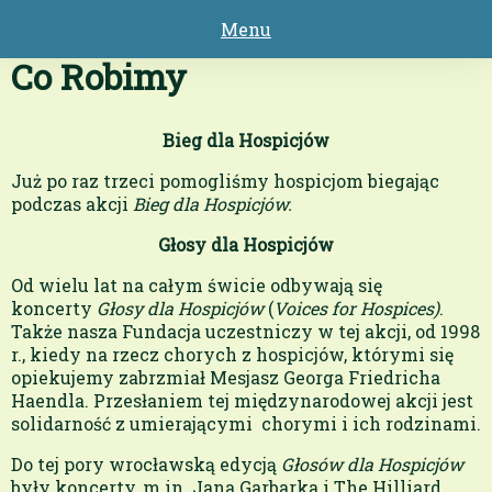
Menu
Strona główna
Co Robimy
O nas
Co Robimy
Bieg dla Hospicjów
Kogo Wspieramy
Już po raz trzeci pomogliśmy hospicjom biegając
Wspierają Nas
podczas akcji
Bieg dla Hospicjów.
1,5% Podatku
Głosy dla Hospicjów
Kontakt
Od wielu lat na całym świcie odbywają się
koncerty
Głosy dla Hospicjów
(
Voices for Hospices)
.
Zamknij
Także nasza Fundacja uczestniczy w tej akcji, od 1998
r., kiedy na rzecz chorych z hospicjów, którymi się
opiekujemy zabrzmiał Mesjasz Georga Friedricha
Haendla. Przesłaniem tej międzynarodowej akcji jest
solidarność z umierającymi chorymi i ich rodzinami.
Do tej pory wrocławską edycją
Głosów dla Hospicjów
były koncerty, m.in. Jana Garbarka i The Hilliard