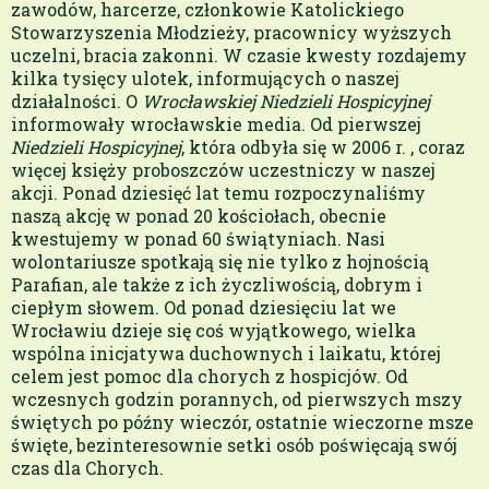
zawodów, harcerze, członkowie Katolickiego
Stowarzyszenia Młodzieży, pracownicy wyższych
uczelni, bracia zakonni. W czasie kwesty rozdajemy
kilka tysięcy ulotek, informujących o naszej
działalności. O
Wrocławskiej Niedzieli Hospicyjnej
informowały wrocławskie media. Od pierwszej
Niedzieli Hospicyjnej
, która odbyła się w 2006 r. , coraz
więcej księży proboszczów uczestniczy w naszej
akcji. Ponad dziesięć lat temu rozpoczynaliśmy
naszą akcję w ponad 20 kościołach, obecnie
kwestujemy w ponad 60 świątyniach. Nasi
wolontariusze spotkają się nie tylko z hojnością
Parafian, ale także z ich życzliwością, dobrym i
ciepłym słowem. Od ponad dziesięciu lat we
Wrocławiu dzieje się coś wyjątkowego, wielka
wspólna inicjatywa duchownych i laikatu, której
celem jest pomoc dla chorych z hospicjów. Od
wczesnych godzin porannych, od pierwszych mszy
świętych po późny wieczór, ostatnie wieczorne msze
święte, bezinteresownie setki osób poświęcają swój
czas dla Chorych.