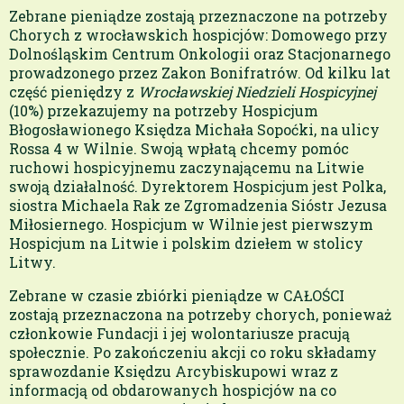
Zebrane pieniądze zostają przeznaczone na potrzeby
Chorych z wrocławskich hospicjów: Domowego przy
Dolnośląskim Centrum Onkologii oraz Stacjonarnego
prowadzonego przez Zakon Bonifratrów. Od kilku lat
część pieniędzy z
Wrocławskiej Niedzieli Hospicyjnej
(10%) przekazujemy na potrzeby Hospicjum
Błogosławionego Księdza Michała Sopoćki, na ulicy
Rossa 4 w Wilnie. Swoją wpłatą chcemy pomóc
ruchowi hospicyjnemu zaczynającemu na Litwie
swoją działalność. Dyrektorem Hospicjum jest Polka,
siostra Michaela Rak ze Zgromadzenia Sióstr Jezusa
Miłosiernego. Hospicjum w Wilnie jest pierwszym
Hospicjum na Litwie i polskim dziełem w stolicy
Litwy.
Zebrane w czasie zbiórki pieniądze w CAŁOŚCI
zostają przeznaczona na potrzeby chorych, ponieważ
członkowie Fundacji i jej wolontariusze pracują
społecznie. Po zakończeniu akcji co roku składamy
sprawozdanie Księdzu Arcybiskupowi wraz z
informacją od obdarowanych hospicjów na co