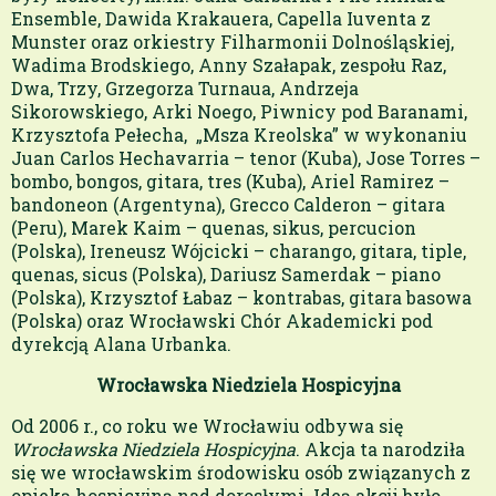
Ensemble, Dawida Krakauera, Capella Iuventa z
Munster oraz orkiestry Filharmonii Dolnośląskiej,
Wadima Brodskiego, Anny Szałapak, zespołu Raz,
Dwa, Trzy, Grzegorza Turnaua, Andrzeja
Sikorowskiego, Arki Noego, Piwnicy pod Baranami,
Krzysztofa Pełecha, „Msza Kreolska” w wykonaniu
Juan Carlos Hechavarria – tenor (Kuba), Jose Torres –
bombo, bongos, gitara, tres (Kuba), Ariel Ramirez –
bandoneon (Argentyna), Grecco Calderon – gitara
(Peru), Marek Kaim – quenas, sikus, percucion
(Polska), Ireneusz Wójcicki – charango, gitara, tiple,
quenas, sicus (Polska), Dariusz Samerdak – piano
(Polska), Krzysztof Łabaz – kontrabas, gitara basowa
(Polska) oraz Wrocławski Chór Akademicki pod
dyrekcją Alana Urbanka.
Wrocławska Niedziela Hospicyjna
Od 2006 r., co roku we Wrocławiu odbywa się
Wrocławska Niedziela Hospicyjna
. Akcja ta narodziła
się we wrocławskim środowisku osób związanych z
opieką hospicyjną nad dorosłymi. Ideą akcji było