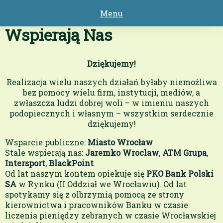
Menu
Strona główna
Wspierają Nas
O nas
Co Robimy
Dziękujemy!
Kogo Wspieramy
Realizacja wielu naszych działań byłaby niemożliwa
Wspierają Nas
bez pomocy wielu firm, instytucji, mediów, a
zwłaszcza ludzi dobrej woli – w imieniu naszych
1,5% Podatku
podopiecznych i własnym – wszystkim serdecznie
dziękujemy!
Kontakt
Wsparcie publiczne:
Miasto Wrocław
Zamknij
Stale wspierają nas:
Jaremko Wroclaw
,
ATM Grupa
,
Intersport
,
BlackPoint
.
Od lat naszym kontem opiekuje się
PKO Bank Polski
SA
w Rynku (II Oddział we Wrocławiu). Od lat
spotykamy się z olbrzymią pomocą ze strony
kierownictwa i pracowników Banku w czasie
liczenia pieniędzy zebranych w czasie Wrocławskiej